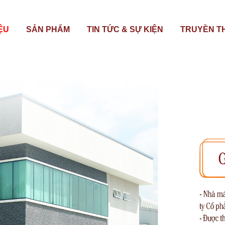
IỆU
SẢN PHẨM
TIN TỨC & SỰ KIỆN
TRUYỀN T