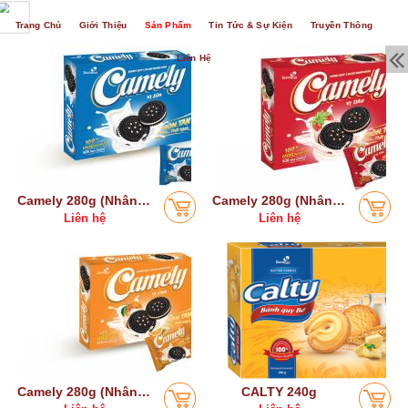
Trang Chủ
Giới Thiệu
Sản Phẩm
Tin Tức & Sự Kiện
Truyền Thông
Liên Hệ
Camely 280g (Nhân kem sữa)
Camely 280g (Nhân kem vị dâu)
Liên hệ
Liên hệ
Camely 280g (Nhân kem vị cam)
CALTY 240g