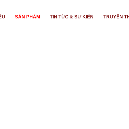
IỆU
SẢN PHẨM
TIN TỨC & SỰ KIỆN
TRUYỀN T